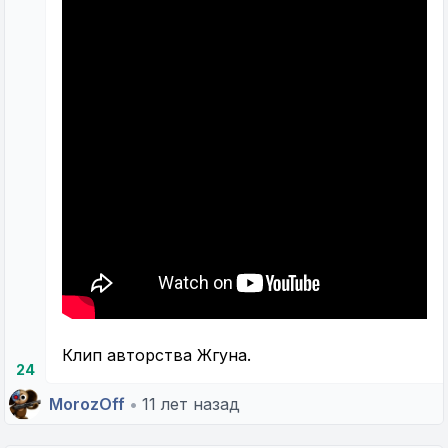
Клип авторства Жгуна.
24
MorozOff
•
11 лет назад