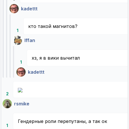
kadettt
кто такой магнитов?
1
Iffan
хз, я в вики вычитал
1
kadettt
2
rsmike
Гендерные роли перепутаны, а так ок
1