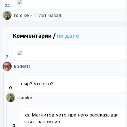
24
rsmike
•
11 лет назад
Комментарии /
по дате
2
kadettt
сыр? что это?
0
rsmike
хз. Магнитов чото пра него рассказывал.
я вот запомнил
0