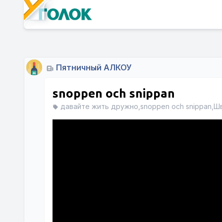
Пятничный АЛКОУ
snoppen och snippan
давайте жить дружно,snoppen och snippan,