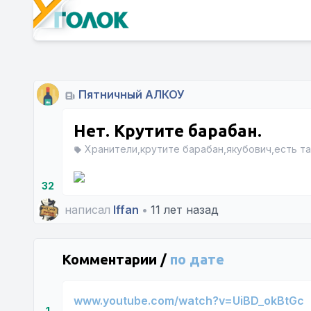
Пятничный АЛКОУ
Нет. Крутите барабан.
Хранители,крутите барабан,якубович,есть та
32
написал
Iffan
•
11 лет назад
Комментарии /
по дате
www.youtube.com/watch?v=UiBD_okBtGc
1