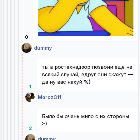
0
dummy
ты в ростехнадзор позвони еще на
всякий случай, вдруг они скажут —
да ну вас нахуй %)
1
MorozOff
Было бы очень мило с их стороны
:-)
2
dummy