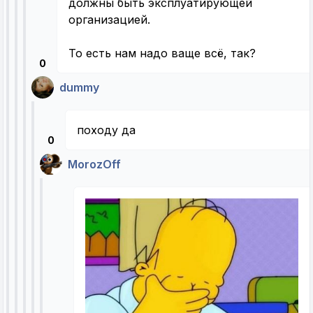
должны быть эксплуатирующей
организацией.
То есть нам надо ваще всё, так?
0
dummy
походу да
0
MorozOff