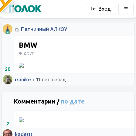
Вход
Пятничный АЛКОУ
BMW
друг
28
rsmike
•
11 лет назад
Комментарии /
по дате
2
kadettt