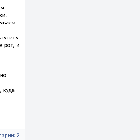
ем
ки,
дываем
ступать
в рот, и
жно
, куда
арии:
2