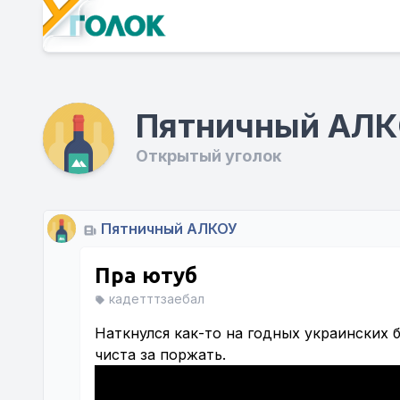
Пятничный АЛ
Открытый уголок
Пятничный АЛКОУ
Пра ютуб
кадетттзаебал
Наткнулся как-то на годных украинских 
чиста за поржать.