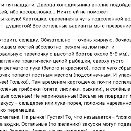
ти-пятнадцати. Дверца холодильника вполне подойдёт
ей, ибо косорыловка… Ничто ей не поможет.
бы какую! Картошка, сваренная в чуть подсоленной во
— душистой! Все остальные варианты мы с презрени
отовить селёдку. Обязательно — очень жирную, бочко
лишаем костей абсолютно, режем на ломтики, и —
вальную тарелочку с высотой бортов около 6-9 мм).
чатление практически целой рыбёшки, сверху густо
репчатого лука (белого и красного), после чего сбры
сочек попало) постным маслом (подсолнечным. И упас
ее! Только!). Тем временем картошечка почти поспела
олёные грибочки (опята, лисички, рыжики), и солёные
овые солёные! Не маринованные! Весьма не повредит 
вкусу – сельдерея или лука-порея, положив нарезанно
ко перемешав.
сметана. На рынке! Густая! То, что называется – ”ложк
са водки. Остальные (по желанию) закуски могут пода