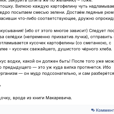
ки. Закурить (опять же по желанию) – тоже.
ртошку. Вилкою каждую картофелину чуть надламыва
Щедро посыпаем смесью зелени. Достаём ледяные рюм
гласивши что-либо соответствующее, дружно опроки
акусывания! (ибо от этого многое зависит) Следует по
ва селёдки (непременно прихватив лучка), отправить 
отламывается кусочек картофелины (со сметанкою, с
Далее – кусочек свежайшего, душистого чёрного хлеба.
кус водки, какой он должен быть! После того уже мо
то предыдущего — это уж куда вилка протянется. Ибо
рганизм — он мудр подсознательно, и сам разберётся
»
дочку, вроде из книги Макаревича.
Коммент