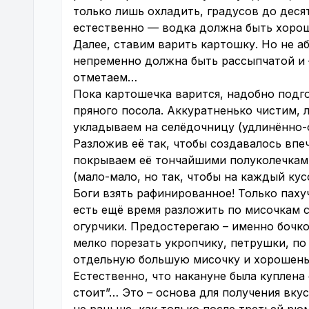
только лишь охладить, градусов до деся
естественно — водка должна быть хорош
Далее, ставим варить картошку. Но не а
непременно должна быть рассыпчатой и 
отметаем…
Пока картошечка варится, надобно подг
пряного посола. Аккуратненько чистим, 
укладываем на селёдочницу (удлинённо-о
Разложив её так, чтобы создавалось впе
покрываем её тончайшими полуколечками 
(мало-мало, но так, чтобы на каждый ку
Боги взять рафинированное! Только пахуч
есть ещё время разложить по мисочкам с
огурчики. Предостерегаю – именно бочк
мелко порезать укропчику, петрушки, по 
отдельную большую мисочку и хорошень
Естественно, что накануне была куплена 
стоит”… Это – основа для получения вку