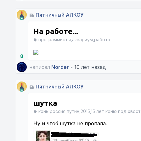
Пятничный АЛКОУ
На работе...
программисты,аквариум,работа
8
написал
Norder
•
10 лет назад
Пятничный АЛКОУ
шутка
конь,россия,путин,2015,15 лет коню под хвост
Ну и чтоб шутка не пропала.