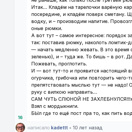
не раньше, как только после третьей рюм
Итак… Кладём на тарелочки варёную ка
посередине, и кладём поверх сметану. 
водку, и – производим налитие. Провоз
оные рюмки.
А вот тут – самое интересное: порядок з
так: поставив рюмку, наколоть ломтик-д
— начать медленно жевать. В это время 
зеленью), и – туда же. То бишь – в рот. 
Пожевать, проглотить.
И — вот тут-то и проявится настоящий в
огурчика, грибочка или повторить чего-
препятствовать мыслью тут — не надо! О
руку с вилкою направить…
САМ ЧУТЬ СЛЮНОЙ НЕ ЗАХЛЕБНУЛСЯ!!!
Взял с мордыкниги.
БЫл где то ещё пост пра то, как пить во
16
написало
kadettt
•
10 лет назад