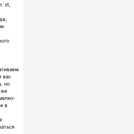
. И,
де,
ем
вого
згиваем
и вас
, но
 же
мелко-
е в
а
ваться