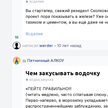
ясделие
Вы стартапер, свежий резидент Сколково
проект пора показывать в железе? Уже о
тазиком и цементом, а вы ещё даже не н
Ясделие
16
написал
werder
•
10 лет назад
Пятничный АЛКОУ
Чем закусывать водочку
водка,закуска
«ПЕЙТЕ ПРАВИЛЬНО!!!
(читать медлено, часто сглатывая слюну..
Перво-наперво, в морозилку укладывает
распространеннейшему заблуждению, зам