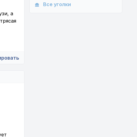
Все уголки
зи, а
отрясая
ировать
ует