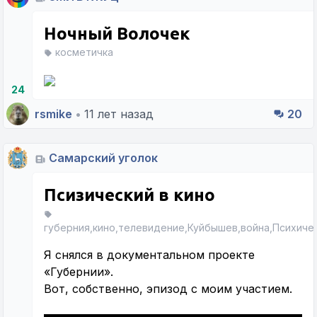
Ночный Волочек
косметичка
24
rsmike
•
11 лет назад
20
Самарский уголок
Псизический в кино
губерния,кино,телевидение,Куйбышев,война,Психиче
Я снялся в документальном проекте
«Губернии».
Вот, собственно, эпизод с моим участием.