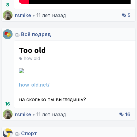
8
rsmike
•
11 лет назад
5
Всё подряд
Too old
how old
how-old.net/
на сколько ты выглядишь?
16
rsmike
•
11 лет назад
16
Спорт