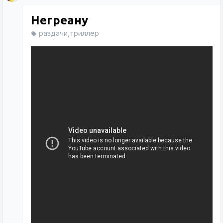
Негреану
раздачи,триллер