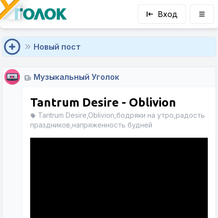
Вход
Новый пост
Музыкальный Уголок
Tantrum Desire - Oblivion
Tantrum Desire,Oblivion,бодряки на утро,радость
праздников,напряженность будней