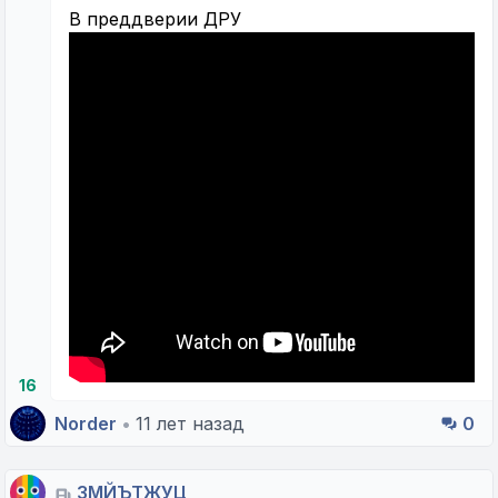
В преддверии ДРУ
16
Norder
•
11 лет назад
0
ЗМЙЪТЖУЦ