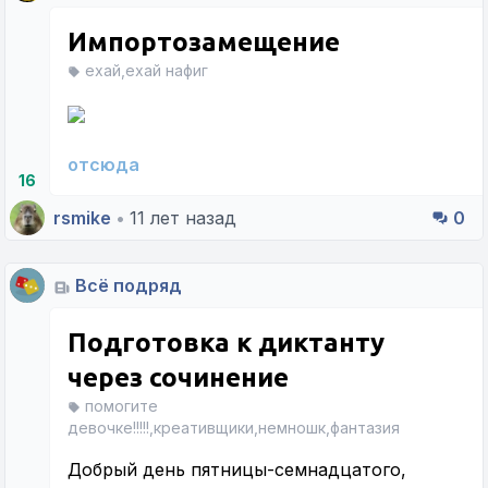
Импортозамещение
ехай,ехай нафиг
отсюда
16
rsmike
•
11 лет назад
0
Всё подряд
Подготовка к диктанту
через сочинение
помогите
девочке!!!!!,креативщики,немношк,фантазия
Добрый день пятницы-семнадцатого,