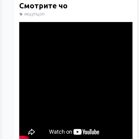
Смотрите чо
якцупцоп