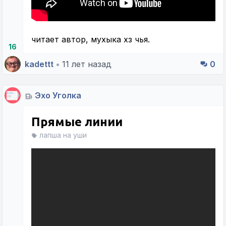
читает автор, мухыка хз чья.
16
kadettt
•
11 лет назад
0
Эхо Уголка
Прямые линии
лапша на уши