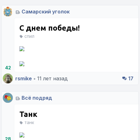
Самарский уголок
С днем победы!
спил
42
rsmike
•
11 лет назад
17
Всё подряд
Танк
танк
28