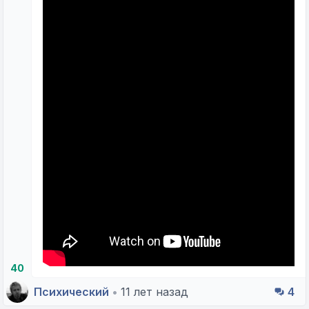
40
Психический
•
11 лет назад
4