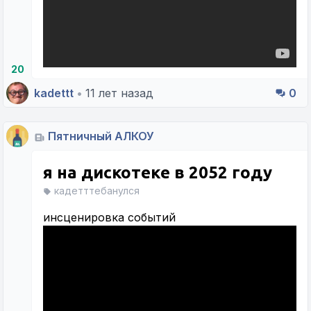
20
kadettt
•
11 лет назад
0
Пятничный АЛКОУ
я на дискотеке в 2052 году
кадетттебанулся
инсценировка событий