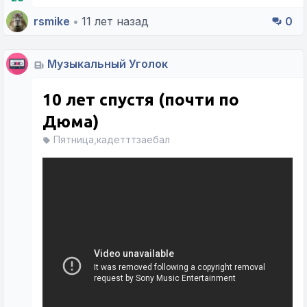
rsmike
•
11 лет назад
0
Музыкальный Уголок
10 лет спустя (почти по
Дюма)
Пятница,кадетттзаебал