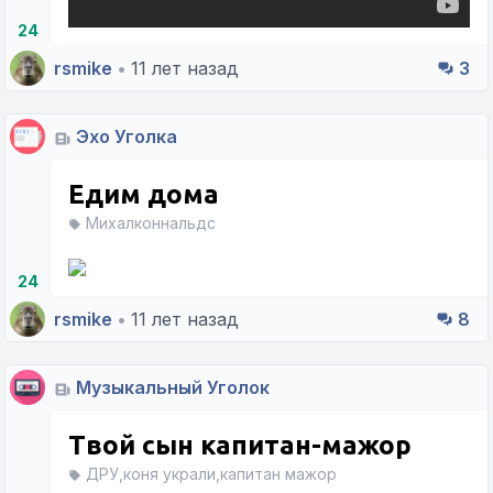
24
rsmike
•
11 лет назад
3
Эхо Уголка
Едим дома
Михалконнальдс
24
rsmike
•
11 лет назад
8
Музыкальный Уголок
Твой сын капитан-мажор
ДРУ,коня украли,капитан мажор